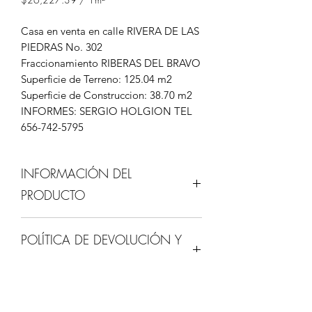
$26,227.39
por
Casa en venta en calle RIVERA DE LAS
1
PIEDRAS No. 302
Metro
Fraccionamiento RIBERAS DEL BRAVO
cuadrado
Superficie de Terreno: 125.04 m2
Superficie de Construccion: 38.70 m2
INFORMES: SERGIO HOLGION TEL
656-742-5795
INFORMACIÓN DEL
PRODUCTO
Esta es la información detallada de tu
POLÍTICA DE DEVOLUCIÓN Y
producto. Es un gran lugar para
agregar más detalles sobre tu
REEMBOLSO
producto como su tamaño, material e
instrucciones de cuidado y limpieza.
Esta es la política de devolución y
También es un buen espacio para que
POLÍTICA DE ENVÍOS
reembolso. Es un gran lugar para