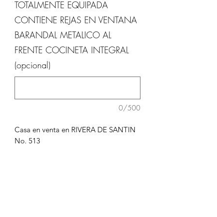
TOTALMENTE EQUIPADA
1
Metro
CONTIENE REJAS EN VENTANA
cuadrado
BARANDAL METALICO AL
FRENTE COCINETA INTEGRAL
(opcional)
0/500
Casa en venta en
RIVERA DE SANTIN
No. 513
Fraccionamiento
RIBERAS DEL BRAVO
Superficie de Terreno: 120.05 m2
Superficie de Construcción: 52.795 m2
INFORMES: IRVING RIOS 656 1052690