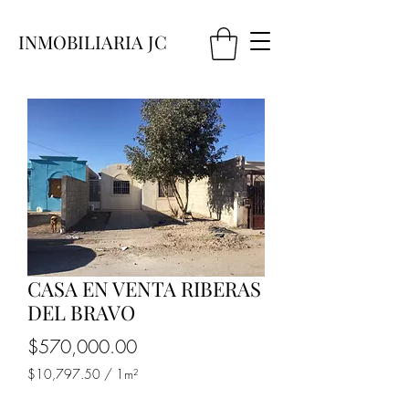
INMOBILIARIA JC
CASA EN VENTA RIBERAS
DEL BRAVO
Precio
$570,000.00
$10,797.50
/
1m²
$10,797.50
por