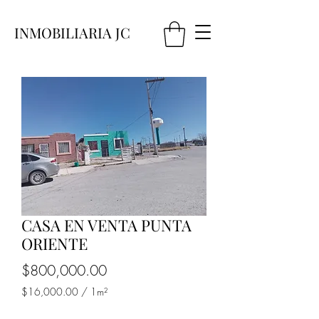
INMOBILIARIA JC
CASA EN VENTA PUNTA
ORIENTE
Precio
$800,000.00
$16,000.00
/
1m²
$16,000.00
por