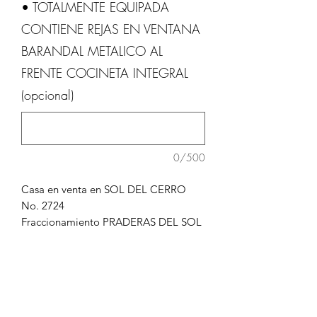
• TOTALMENTE EQUIPADA
1
Metro
CONTIENE REJAS EN VENTANA
cuadrado
BARANDAL METALICO AL
FRENTE COCINETA INTEGRAL
(opcional)
0/500
Casa en venta en
SOL DEL CERRO
No. 2724
Fraccionamiento
PRADERAS DEL SOL
Superficie de Terreno: 120.05 m2
Superficie de Construccion: 57.37 m2
INFORMES:
EDGAR BAYLON 656 3675803