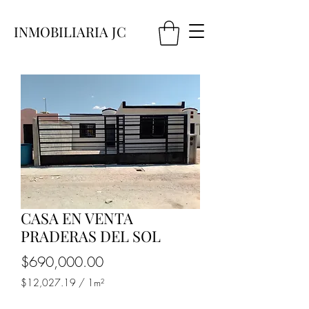
INMOBILIARIA JC
CASA EN VENTA
PRADERAS DEL SOL
Precio
$690,000.00
$12,027.19
/
1m²
$12,027.19
por