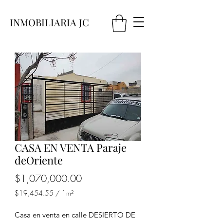
INMOBILIARIA JC
CASA EN VENTA Paraje
deOriente
Precio
$1,070,000.00
$19,454.55
/
1m²
$19,454.55
por
Casa en venta en calle DESIERTO DE