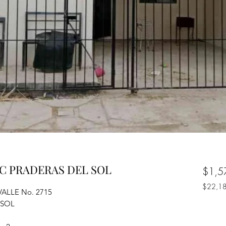
C PRADERAS DEL SOL
$1,5
$22,1
 VALLE No. 2715
$22,1
 SOL
por
1
Metro