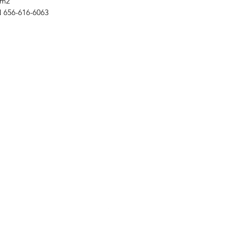
 m2
cuadra
656-616-6063
6566166063