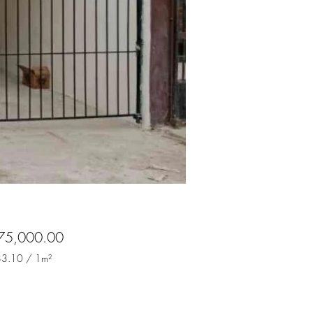
Precio
75,000.00
83.10
/
1m²
83.10