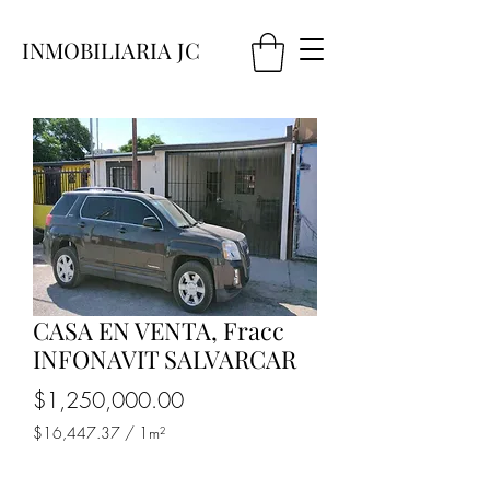
INMOBILIARIA JC
CASA EN VENTA, Fracc
INFONAVIT SALVARCAR
Precio
$1,250,000.00
$16,447.37
/
1m²
$16,447.37
por